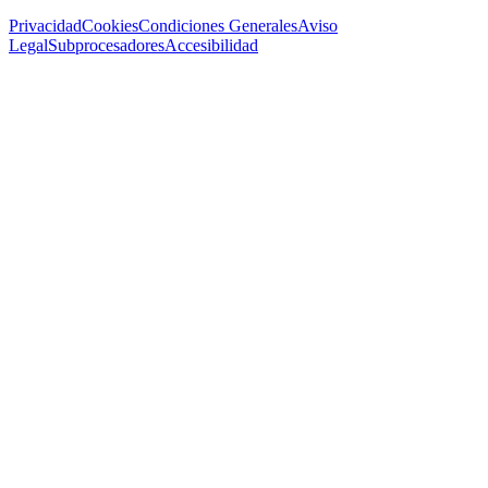
Privacidad
Cookies
Condiciones Generales
Aviso
Legal
Subprocesadores
Accesibilidad