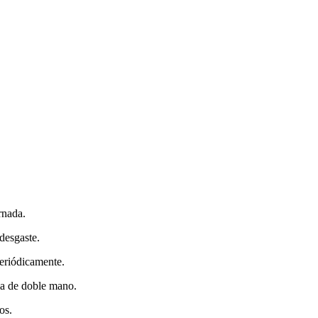
rnada.
desgaste.
periódicamente.
ma de doble mano.
os.