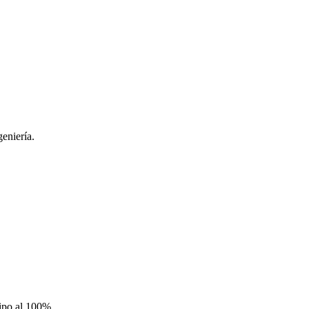
eniería.
uipo al 100%.