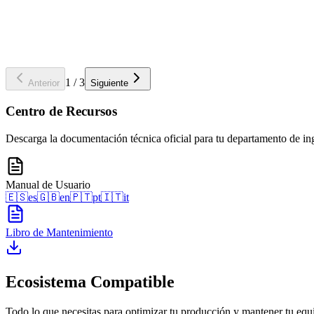
1
/
3
Anterior
Siguiente
Centro de Recursos
Descarga la documentación técnica oficial para tu departamento de ing
Manual de Usuario
🇪🇸
es
🇬🇧
en
🇵🇹
pt
🇮🇹
it
Libro de Mantenimiento
Ecosistema Compatible
Todo lo que necesitas para optimizar tu producción y mantener tu eq